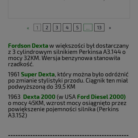
«
1
2
3
4
5
...
13
»
Fordson Dexta
w większości był dostarczany
z 3 cylindrowym silnikiem Perkinsa A3.144 o
mocy 32KM. Wersja benzynowa stanowiła
rzadkość.
1961
Super Dexta
, który można było odróżnić
po zmianie stylistyki przodu. Ciągnik ten miał
podwyższoną do 39,5 KM
1963
Dexta 2000
(w USA
Ford Diesel 2000)
o mocy 45KM, wzrost mocy osiągnięto przez
powiększenie pojemności silnika (Perkins
A3.152)
-------------------------------------------------