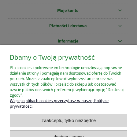
Moje konto
Płatności i dostawa
Informacje
Dbamy o Twoją prywatność
O nas
Pliki cookies i pokrewne im technologie umożliwiają poprawne
działanie strony i pomagają nam dostosować ofertę do Twoich
potrzeb. Możesz zaakceptować wykorzystanie przez nas
wszystkich tych plików i przejść do sklepu lub dostosować
użycie plików do swoich preferencji, wybierając opcję "Dostosuj
zgody".
Więcej o plikach cookies przeczytasz w naszej Polityce
prywatności.
zaakceptuj tylko niezbędne
dostosuj zgody