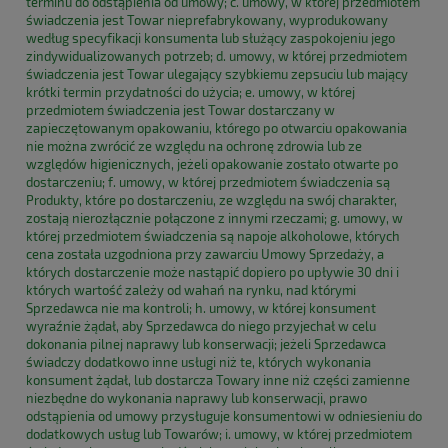
terminu do odstąpienia od umowy; c. umowy, w której przedmiotem
świadczenia jest Towar nieprefabrykowany, wyprodukowany
według specyfikacji konsumenta lub służący zaspokojeniu jego
zindywidualizowanych potrzeb; d. umowy, w której przedmiotem
świadczenia jest Towar ulegający szybkiemu zepsuciu lub mający
krótki termin przydatności do użycia; e. umowy, w której
przedmiotem świadczenia jest Towar dostarczany w
zapieczętowanym opakowaniu, którego po otwarciu opakowania
nie można zwrócić ze względu na ochronę zdrowia lub ze
względów higienicznych, jeżeli opakowanie zostało otwarte po
dostarczeniu; f. umowy, w której przedmiotem świadczenia są
Produkty, które po dostarczeniu, ze względu na swój charakter,
zostają nierozłącznie połączone z innymi rzeczami; g. umowy, w
której przedmiotem świadczenia są napoje alkoholowe, których
cena została uzgodniona przy zawarciu Umowy Sprzedaży, a
których dostarczenie może nastąpić dopiero po upływie 30 dni i
których wartość zależy od wahań na rynku, nad którymi
Sprzedawca nie ma kontroli; h. umowy, w której konsument
wyraźnie żądał, aby Sprzedawca do niego przyjechał w celu
dokonania pilnej naprawy lub konserwacji; jeżeli Sprzedawca
świadczy dodatkowo inne usługi niż te, których wykonania
konsument żądał, lub dostarcza Towary inne niż części zamienne
niezbędne do wykonania naprawy lub konserwacji, prawo
odstąpienia od umowy przysługuje konsumentowi w odniesieniu do
dodatkowych usług lub Towarów; i. umowy, w której przedmiotem