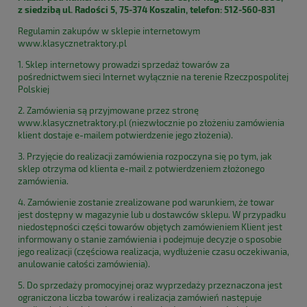
z siedzibą ul. Radości 5, 75-374 Koszalin, telefon: 512-560-831
Regulamin zakupów w sklepie internetowym
www.klasycznetraktory.pl
1. Sklep internetowy prowadzi sprzedaż towarów za
pośrednictwem sieci Internet wyłącznie na terenie Rzeczpospolitej
Polskiej
2. Zamówienia są przyjmowane przez stronę
www.klasycznetraktory.pl (niezwłocznie po złożeniu zamówienia
klient dostaje e-mailem potwierdzenie jego złożenia).
3. Przyjęcie do realizacji zamówienia rozpoczyna się po tym, jak
sklep otrzyma od klienta e-mail z potwierdzeniem złożonego
zamówienia.
4. Zamówienie zostanie zrealizowane pod warunkiem, że towar
jest dostępny w magazynie lub u dostawców sklepu. W przypadku
niedostępności części towarów objętych zamówieniem Klient jest
informowany o stanie zamówienia i podejmuje decyzje o sposobie
jego realizacji (częściowa realizacja, wydłużenie czasu oczekiwania,
anulowanie całości zamówienia).
5. Do sprzedaży promocyjnej oraz wyprzedaży przeznaczona jest
ograniczona liczba towarów i realizacja zamówień następuje