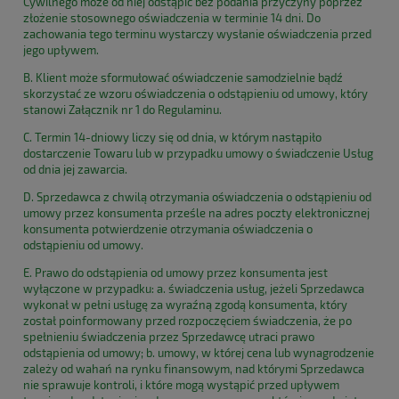
Cywilnego może od niej odstąpić bez podania przyczyny poprzez
złożenie stosownego oświadczenia w terminie 14 dni. Do
zachowania tego terminu wystarczy wysłanie oświadczenia przed
jego upływem.
B. Klient może sformułować oświadczenie samodzielnie bądź
skorzystać ze wzoru oświadczenia o odstąpieniu od umowy, który
stanowi Załącznik nr 1 do Regulaminu.
C. Termin 14-dniowy liczy się od dnia, w którym nastąpiło
dostarczenie Towaru lub w przypadku umowy o świadczenie Usług
od dnia jej zawarcia.
D. Sprzedawca z chwilą otrzymania oświadczenia o odstąpieniu od
umowy przez konsumenta prześle na adres poczty elektronicznej
konsumenta potwierdzenie otrzymania oświadczenia o
odstąpieniu od umowy.
E. Prawo do odstąpienia od umowy przez konsumenta jest
wyłączone w przypadku: a. świadczenia usług, jeżeli Sprzedawca
wykonał w pełni usługę za wyraźną zgodą konsumenta, który
został poinformowany przed rozpoczęciem świadczenia, że po
spełnieniu świadczenia przez Sprzedawcę utraci prawo
odstąpienia od umowy; b. umowy, w której cena lub wynagrodzenie
zależy od wahań na rynku finansowym, nad którymi Sprzedawca
nie sprawuje kontroli, i które mogą wystąpić przed upływem