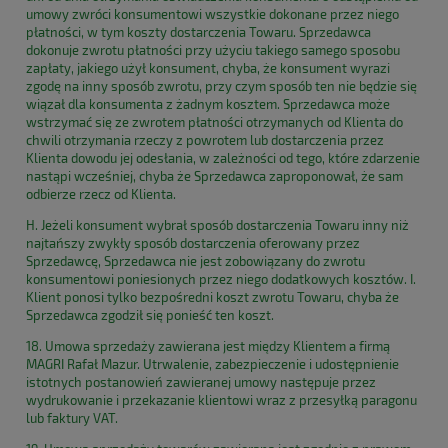
umowy zwróci konsumentowi wszystkie dokonane przez niego
płatności, w tym koszty dostarczenia Towaru. Sprzedawca
dokonuje zwrotu płatności przy użyciu takiego samego sposobu
zapłaty, jakiego użył konsument, chyba, że konsument wyrazi
zgodę na inny sposób zwrotu, przy czym sposób ten nie będzie się
wiązał dla konsumenta z żadnym kosztem. Sprzedawca może
wstrzymać się ze zwrotem płatności otrzymanych od Klienta do
chwili otrzymania rzeczy z powrotem lub dostarczenia przez
Klienta dowodu jej odesłania, w zależności od tego, które zdarzenie
nastąpi wcześniej, chyba że Sprzedawca zaproponował, że sam
odbierze rzecz od Klienta.
H. Jeżeli konsument wybrał sposób dostarczenia Towaru inny niż
najtańszy zwykły sposób dostarczenia oferowany przez
Sprzedawcę, Sprzedawca nie jest zobowiązany do zwrotu
konsumentowi poniesionych przez niego dodatkowych kosztów. I.
Klient ponosi tylko bezpośredni koszt zwrotu Towaru, chyba że
Sprzedawca zgodził się ponieść ten koszt.
18. Umowa sprzedaży zawierana jest między Klientem a firmą
MAGRI Rafał Mazur. Utrwalenie, zabezpieczenie i udostępnienie
istotnych postanowień zawieranej umowy następuje przez
wydrukowanie i przekazanie klientowi wraz z przesyłką paragonu
lub faktury VAT.