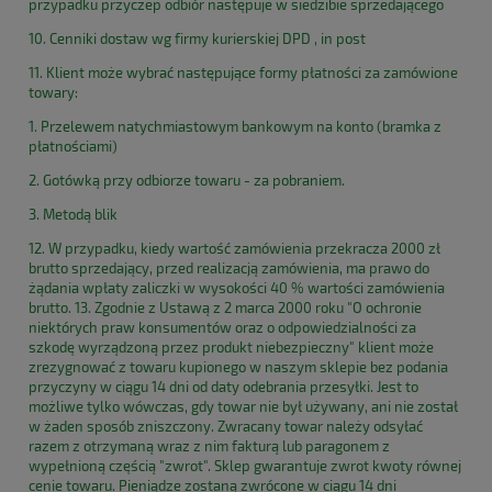
przypadku przyczep odbiór następuje w siedzibie sprzedającego
10. Cenniki dostaw wg firmy kurierskiej DPD , in post
11. Klient może wybrać następujące formy płatności za zamówione
towary:
1. Przelewem natychmiastowym bankowym na konto (bramka z
płatnościami)
2. Gotówką przy odbiorze towaru - za pobraniem.
3. Metodą blik
12. W przypadku, kiedy wartość zamówienia przekracza 2000 zł
brutto sprzedający, przed realizacją zamówienia, ma prawo do
żądania wpłaty zaliczki w wysokości 40 % wartości zamówienia
brutto. 13. Zgodnie z Ustawą z 2 marca 2000 roku "O ochronie
niektórych praw konsumentów oraz o odpowiedzialności za
szkodę wyrządzoną przez produkt niebezpieczny" klient może
zrezygnować z towaru kupionego w naszym sklepie bez podania
przyczyny w ciągu 14 dni od daty odebrania przesyłki. Jest to
możliwe tylko wówczas, gdy towar nie był używany, ani nie został
w żaden sposób zniszczony. Zwracany towar należy odsyłać
razem z otrzymaną wraz z nim fakturą lub paragonem z
wypełnioną częścią "zwrot". Sklep gwarantuje zwrot kwoty równej
cenie towaru. Pieniądze zostaną zwrócone w ciągu 14 dni