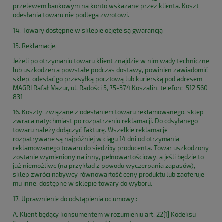
przelewem bankowym na konto wskazane przez klienta. Koszt
odesłania towaru nie podlega zwrotowi.
14. Towary dostępne w sklepie objęte są gwarancją
15. Reklamacje.
Jeżeli po otrzymaniu towaru klient znajdzie w nim wady techniczne
lub uszkodzenia powstałe podczas dostawy, powinien zawiadomić
sklep, odesłać go przesyłką pocztową lub kurierską pod adresem
MAGRI Rafał Mazur, ul. Radości 5, 75-374 Koszalin, telefon: 512 560
831
16. Koszty, związane z odesłaniem towaru reklamowanego, sklep
zwraca natychmiast po rozpatrzeniu reklamacji. Do odsyłanego
towaru należy dołączyć fakturę. Wszelkie reklamacje
rozpatrywane są najpóźniej w ciągu 14 dni od otrzymania
reklamowanego towaru do siedziby producenta. Towar uszkodzony
zostanie wymieniony na inny, pełnowartościowy, a jeśli będzie to
już niemożliwe (na przykład z powodu wyczerpania zapasów),
sklep zwróci nabywcy równowartość ceny produktu lub zaoferuje
mu inne, dostępne w sklepie towary do wyboru.
17. Uprawnienie do odstąpienia od umowy :
A. Klient będący konsumentem w rozumieniu art. 22[1] Kodeksu