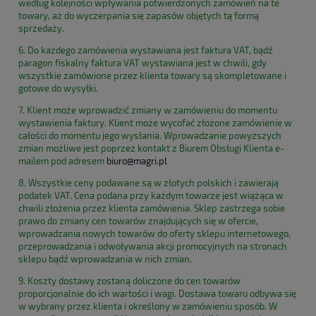
według kolejności wpływania potwierdzonych zamówień na te
towary, aż do wyczerpania się zapasów objętych tą formą
sprzedaży.
6. Do każdego zamówienia wystawiana jest faktura VAT, bądź
paragon fiskalny faktura VAT wystawiana jest w chwili, gdy
wszystkie zamówione przez klienta towary są skompletowane i
gotowe do wysyłki.
7. Klient może wprowadzić zmiany w zamówieniu do momentu
wystawienia faktury. Klient może wycofać złożone zamówienie w
całości do momentu jego wysłania. Wprowadzanie powyższych
zmian możliwe jest poprzez kontakt z Biurem Obsługi Klienta e-
mailem pod adresem
biuro@magri.pl
8. Wszystkie ceny podawane są w złotych polskich i zawierają
podatek VAT. Cena podana przy każdym towarze jest wiążąca w
chwili złożenia przez klienta zamówienia. Sklep zastrzega sobie
prawo do zmiany cen towarów znajdujących się w ofercie,
wprowadzania nowych towarów do oferty sklepu internetowego,
przeprowadzania i odwoływania akcji promocyjnych na stronach
sklepu bądź wprowadzania w nich zmian.
9. Koszty dostawy zostaną doliczone do cen towarów
proporcjonalnie do ich wartości i wagi. Dostawa towaru odbywa się
w wybrany przez klienta i określony w zamówieniu sposób. W