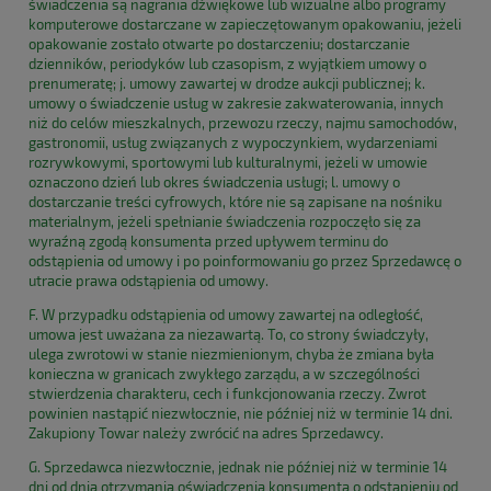
świadczenia są nagrania dźwiękowe lub wizualne albo programy
komputerowe dostarczane w zapieczętowanym opakowaniu, jeżeli
opakowanie zostało otwarte po dostarczeniu; dostarczanie
dzienników, periodyków lub czasopism, z wyjątkiem umowy o
prenumeratę; j. umowy zawartej w drodze aukcji publicznej; k.
umowy o świadczenie usług w zakresie zakwaterowania, innych
niż do celów mieszkalnych, przewozu rzeczy, najmu samochodów,
gastronomii, usług związanych z wypoczynkiem, wydarzeniami
rozrywkowymi, sportowymi lub kulturalnymi, jeżeli w umowie
oznaczono dzień lub okres świadczenia usługi; l. umowy o
dostarczanie treści cyfrowych, które nie są zapisane na nośniku
materialnym, jeżeli spełnianie świadczenia rozpoczęło się za
wyraźną zgodą konsumenta przed upływem terminu do
odstąpienia od umowy i po poinformowaniu go przez Sprzedawcę o
utracie prawa odstąpienia od umowy.
F. W przypadku odstąpienia od umowy zawartej na odległość,
umowa jest uważana za niezawartą. To, co strony świadczyły,
ulega zwrotowi w stanie niezmienionym, chyba że zmiana była
konieczna w granicach zwykłego zarządu, a w szczególności
stwierdzenia charakteru, cech i funkcjonowania rzeczy. Zwrot
powinien nastąpić niezwłocznie, nie później niż w terminie 14 dni.
Zakupiony Towar należy zwrócić na adres Sprzedawcy.
G. Sprzedawca niezwłocznie, jednak nie później niż w terminie 14
dni od dnia otrzymania oświadczenia konsumenta o odstąpieniu od