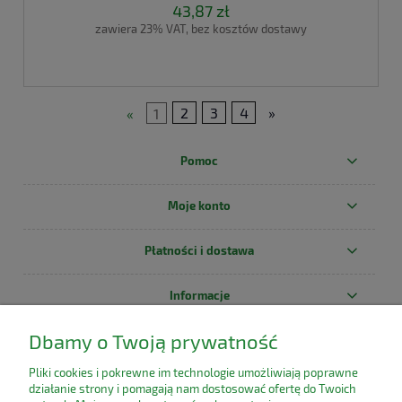
43,87 zł
zawiera 23% VAT, bez kosztów dostawy
«
1
2
3
4
»
Pomoc
Moje konto
Płatności i dostawa
Informacje
Dbamy o Twoją prywatność
O nas
Pliki cookies i pokrewne im technologie umożliwiają poprawne
działanie strony i pomagają nam dostosować ofertę do Twoich