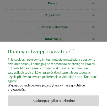
Pomoc
Moje konto
Płatności i dostawa
Informacje
Dbamy o Twoją prywatność
O nas
Pliki cookies i pokrewne im technologie umożliwiają poprawne
działanie strony i pomagają nam dostosować ofertę do Twoich
potrzeb. Możesz zaakceptować wykorzystanie przez nas
wszystkich tych plików i przejść do sklepu lub dostosować
użycie plików do swoich preferencji, wybierając opcję "Dostosuj
zgody".
Więcej o plikach cookies przeczytasz w naszej Polityce
prywatności.
zaakceptuj tylko niezbędne