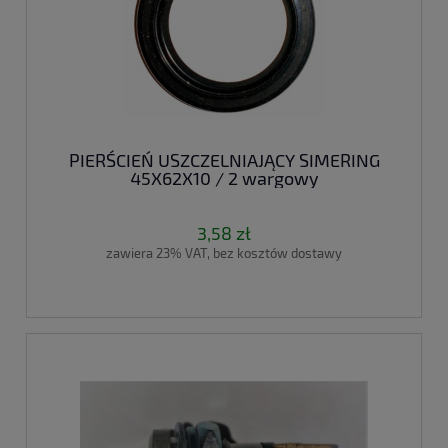
PIERŚCIEŃ USZCZELNIAJĄCY SIMERING
45X62X10 / 2 wargowy
3,58 zł
zawiera 23% VAT, bez kosztów dostawy