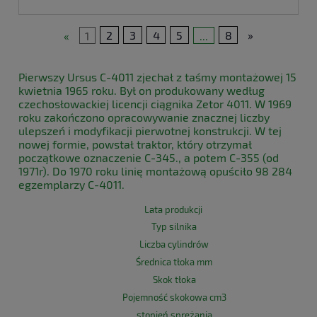
«
1
2
3
4
5
...
8
»
Pierwszy Ursus C-4011 zjechał z taśmy montażowej 15
kwietnia 1965 roku. Był on produkowany według
czechosłowackiej licencji ciągnika Zetor 4011. W 1969
roku zakończono opracowywanie znacznej liczby
ulepszeń i modyfikacji pierwotnej konstrukcji. W tej
nowej formie, powstał traktor, który otrzymał
początkowe oznaczenie C-345., a potem C-355 (od
1971r). Do 1970 roku linię montażową opuściło 98 284
egzemplarzy C-4011.
Lata produkcji
Typ silnika
Liczba cylindrów
Średnica tłoka mm
Skok tłoka
Pojemność skokowa cm3
stopień sprężania