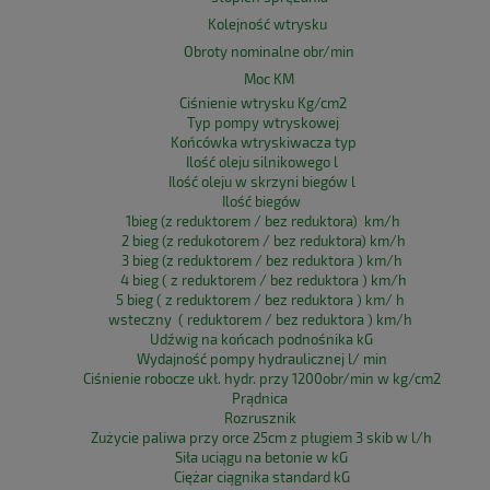
Kolejność wtrysku
Obroty nominalne obr/min
Moc KM
Ciśnienie wtrysku Kg/cm2
Typ pompy wtryskowej
Końcówka wtryskiwacza typ
Ilość oleju silnikowego l
Ilość oleju w skrzyni biegów l
Ilość biegów
1bieg (z reduktorem / bez reduktora) km/h
2 bieg (z redukotorem / bez reduktora) km/h
3 bieg (z reduktorem / bez reduktora ) km/h
4 bieg ( z reduktorem / bez reduktora ) km/h
5 bieg ( z reduktorem / bez reduktora ) km/ h
wsteczny ( reduktorem / bez reduktora ) km/h
Udźwig na końcach podnośnika kG
Wydajność pompy hydraulicznej l/ min
Ciśnienie robocze ukł. hydr. przy 1200obr/min w kg/cm2
Prądnica
Rozrusznik
Zużycie paliwa przy orce 25cm z pługiem 3 skib w l/h
Siła uciągu na betonie w kG
Ciężar ciągnika standard kG