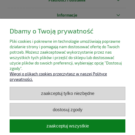
Informacje
Dbamy o Twoją prywatność
O nas
Pliki cookies i pokrewne im technologie umożliwiają poprawne
działanie strony i pomagają nam dostosować ofertę do Twoich
potrzeb. Możesz zaakceptować wykorzystanie przez nas
wszystkich tych plików i przejść do sklepu lub dostosować
użycie plików do swoich preferencji, wybierając opcję "Dostosuj
zgody".
Więcej o plikach cookies przeczytasz w naszej Polityce
prywatności.
zaakceptuj tylko niezbędne
dostosuj zgody
zaakceptuj wszystkie