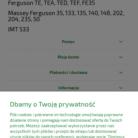
Ferguson TE, TEA, TED, TEF, FE35
Massey Ferguson 35, 133, 135, 140, 148, 202,
204, 235, 50
IMT 533
Pomoc
Moje konto
Płatności i dostawa
Informacje
Dbamy o Twoją prywatność
O nas
Pliki cookies i pokrewne im technologie umożliwiają poprawne
działanie strony i pomagają nam dostosować ofertę do Twoich
potrzeb. Możesz zaakceptować wykorzystanie przez nas
wszystkich tych plików i przejść do sklepu lub dostosować
użycie plików do swoich preferencji, wybierając opcję "Dostosuj