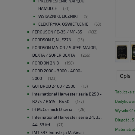
PRZENIESIENIE NAPĘDU,
HAMULCE
(51)
WSKAŹNIKI, LICZNIKI
(9)
ELEKTRYKA, OŚWIETLENIE
(63)
FERGUSON FE-35 / MF-35
(432)
FORDSON F, N , E27N
(15)
FORDSON MAJOR / SUPER MAJOR,
DEXTA / SUPER DEXTA
(266)
FORD 9N 2N 8
(198)
FORD 2000 - 3000 - 4000-
Opis
5000
(123)
GUTBROD 2400 / 2500
(13)
Tabliczka 
International Harvester seria B250 -
B275 / B415 - B450
Dedykowana
(157)
IH McCormick D seria
(26)
Wysokość :
International Harvester seria 24, 33,
Długość : 
44 ,53 itd.
(71)
Materiał: 
IMT 533 Industrija Mašina i