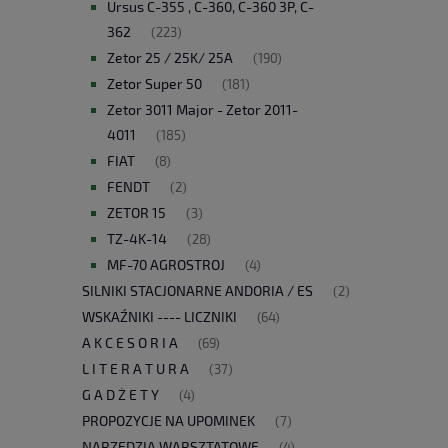
Ursus C-355 , C-360, C-360 3P, C-
362
(223)
Zetor 25 / 25K/ 25A
(190)
Zetor Super 50
(181)
Zetor 3011 Major - Zetor 2011-
4011
(185)
FIAT
(8)
FENDT
(2)
ZETOR 15
(3)
TZ-4K-14
(28)
MF-70 AGROSTROJ
(4)
SILNIKI STACJONARNE ANDORIA / ES
(2)
WSKAŹNIKI ---- LICZNIKI
(64)
A K C E S O R I A
(69)
L I T E R A T U R A
(37)
G A D Ż E T Y
(4)
PROPOZYCJE NA UPOMINEK
(7)
NARZĘDZIA WARSZTATOWE
(4)