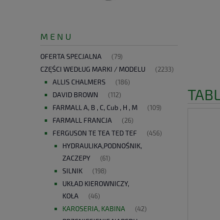
M E N U
OFERTA SPECJALNA
(79)
CZĘŚCI WEDŁUG MARKI / MODELU
(2233)
ALLIS CHALMERS
(186)
TAB
DAVID BROWN
(112)
FARMALL A, B , C, Cub , H , M
(109)
FARMALL FRANCJA
(26)
FERGUSON TE TEA TED TEF
(456)
HYDRAULIKA,PODNOŚNIK,
ZACZEPY
(61)
SILNIK
(198)
UKŁAD KIEROWNICZY,
KOŁA
(46)
KAROSERIA, KABINA
(42)