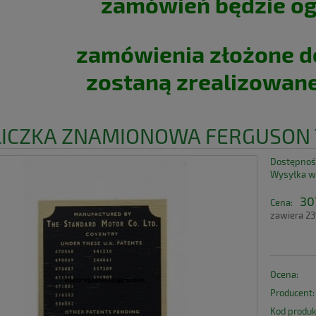
zamówień będzie o
zamówienia złożone d
zostaną zrealizowan
LICZKA ZNAMIONOWA FERGUSON 
Dostępnoś
Wysyłka w
307
Cena:
zawiera 2
Ocena:
Producent:
Kod produk