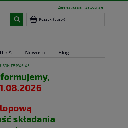
Zarejestruj się
Zaloguj się
Koszyk:
(pusty)
 U R A
Nowości
Blog
USON TE 1946-48
nformujemy,
1.08.2026
rlopową
ść składania