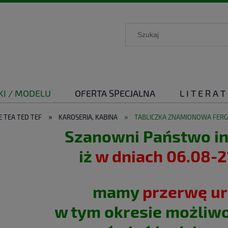
KI / MODELU
OFERTA SPECJALNA
L I T E R A T
Y ROLNICZE
»
»
 TEA TED TEF
KAROSERIA, KABINA
TABLICZKA ZNAMIONOWA FERG
Szanowni Państwo i
iż
w dniach 06.08-2
mamy
przerwę u
w tym okresie możliwo