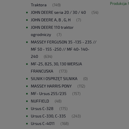
Produkcja:
Traktora
(149)
JOHN DEERE seria 20 / 30 / 40
(54)
JOHN DEERE A, B , G, H
(7)
JOHN DEERE 110 traktor
ogrodniczy
(7)
MASSEY FERGUSON 35 -135 - 235 //
MF 50 - 155 -250 // MF 40- 140-
240
(634)
MF-25, 825, 30, 130 WERSJA
FRANCUSKA
(173)
SILNIK I OSPRZĘT SILNIKA
(0)
MASSEY HARRIS PONY
(112)
MF- Ursus 255/235
(157)
NUFFIELD
(48)
Ursus C-328
(175)
Ursus C-330, C-335
(243)
Ursus C-4011
(168)