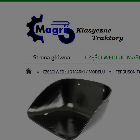
Strona główna
CZĘŚCI WEDŁUG MAR
PROPOZYCJE NA UPOMINEK
MASZYN
»
»
CZĘŚCI WEDŁUG MARKI / MODELU
FERGUSON TE