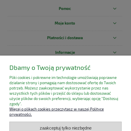
Pomoc
Moje konto
Płatności i dostawa
Informacje
Dbamy o Twoją prywatność
O nas
Pliki cookies i pokrewne im technologie umożliwiają poprawne
działanie strony i pomagają nam dostosować ofertę do Twoich
potrzeb. Możesz zaakceptować wykorzystanie przez nas
wszystkich tych plików i przejść do sklepu lub dostosować
użycie plików do swoich preferencji, wybierając opcję "Dostosuj
zgody".
Więcej o plikach cookies przeczytasz w naszej Polityce
prywatności.
zaakceptuj tylko niezbędne