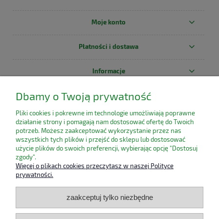
Moje konto
Płatności i dostawa
Informacje
Dbamy o Twoją prywatność
O nas
Pliki cookies i pokrewne im technologie umożliwiają poprawne
działanie strony i pomagają nam dostosować ofertę do Twoich
potrzeb. Możesz zaakceptować wykorzystanie przez nas
wszystkich tych plików i przejść do sklepu lub dostosować
użycie plików do swoich preferencji, wybierając opcję "Dostosuj
zgody".
Więcej o plikach cookies przeczytasz w naszej Polityce
prywatności.
zaakceptuj tylko niezbędne